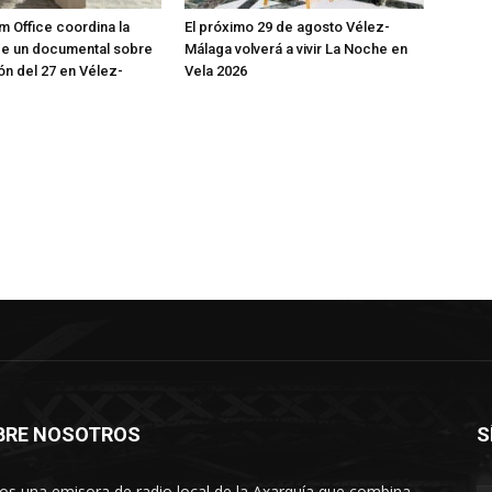
m Office coordina la
El próximo 29 de agosto Vélez-
de un documental sobre
Málaga volverá a vivir La Noche en
ón del 27 en Vélez-
Vela 2026
BRE NOSOTROS
S
s una emisora de radio local de la Axarquía que combina