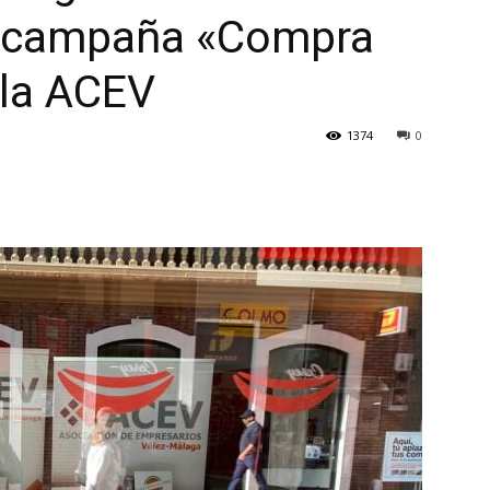
a campaña «Compra
 la ACEV
1374
0