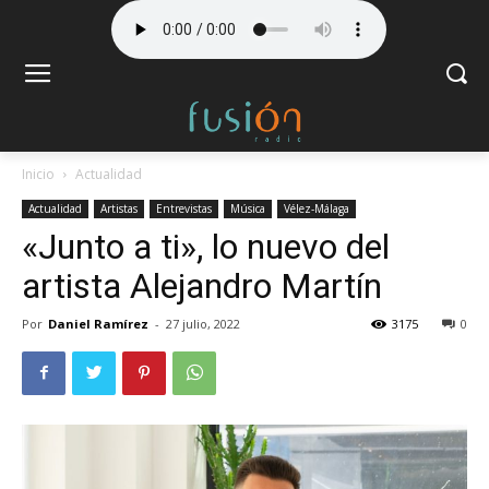
Inicio
Actualidad
Actualidad
Artistas
Entrevistas
Música
Vélez-Málaga
«Junto a ti», lo nuevo del
artista Alejandro Martín
Por
Daniel Ramírez
-
27 julio, 2022
3175
0