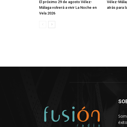
El próximo 29 de agosto Vélez-
Vélez-Málag
Málaga volverá a vivir La Noche en
atrás para 
Vela 2026
SO
Somo
éxit