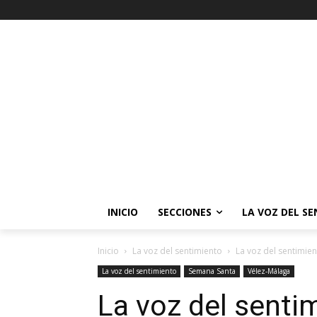
INICIO
SECCIONES
LA VOZ DEL S
Inicio
La voz del sentimiento
La voz del sentimie
La voz del sentimiento
Semana Santa
Vélez-Málaga
La voz del sent