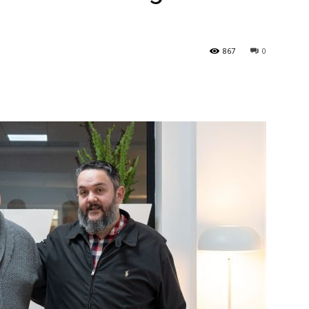
867
0