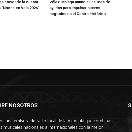
a enciende la cuenta
Vélez-Málaga anuncia una línea de
la “Noche en Vela 2026”
ayudas para impulsar nuevos
negocios en el Centro Histórico
BRE NOSOTROS
S
s una emisora de radio local de la Axarquía que combina
os musicales nacionales a internacionales con la mejor