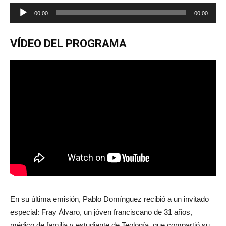
Reproductor
00:00
00:00
de
audio
VÍDEO DEL PROGRAMA
En su última emisión, Pablo Domínguez recibió a un invitado
especial: Fray Álvaro, un jóven franciscano de 31 años,
médico de familia y estudiante de Teología, que compartió su