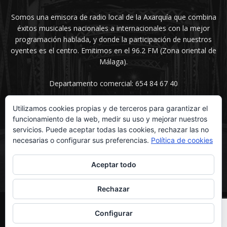
Somos una emisora de radio local de la Axarquía que combina
éxitos musicales nacionales a internacionales con la mejor
programación hablada, y donde la participación de nuestros
oyentes es el centro. Emitimos en el 96.2 FM (Zona oriental de
Málaga).
Departamento comercial: 654 84 67 40
Utilizamos cookies propias y de terceros para garantizar el
funcionamiento de la web, medir su uso y mejorar nuestros
SÍGUENOS
servicios. Puede aceptar todas las cookies, rechazar las no
necesarias o configurar sus preferencias.
Política de cookies
Aceptar todo
Rechazar
© UNIMEDIOS - Agencia de Marketing en Vélez-Málaga 2026
Configurar
Inicio
Secciones
La voz del sentimiento
Contacta