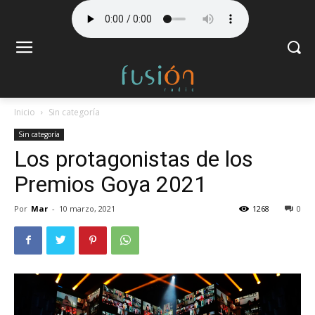
Inicio
Sin categoría
Sin categoría
Los protagonistas de los
Premios Goya 2021
Por
Mar
-
10 marzo, 2021
1268
0