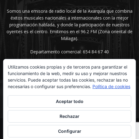
Somos una emisora de radio local de la Axarquía que combina
éxitos musicales nacionales a internacionales con la mejor
programación hablada, y donde la participación de nuestros
oyentes es el centro. Emitimos en el 96.2 FM (Zona oriental de
Málaga).
Departamento comercial: 654 84 67 40
Utilizamos cookies propias y de terceros para garantizar el
funcionamiento de la web, medir su uso y mejorar nuestros
SÍGUENOS
servicios. Puede aceptar todas las cookies, rechazar las no
necesarias o configurar sus preferencias.
Política de cookies
Aceptar todo
Rechazar
© UNIMEDIOS - Agencia de Marketing en Vélez-Málaga 2026
Configurar
Inicio
Secciones
La voz del sentimiento
Contacta