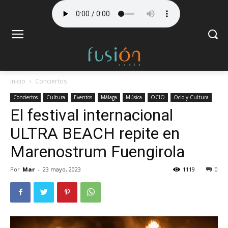
Inicio
Conciertos
Conciertos
Cultura
Eventos
Málaga
Música
OCIO
Ocio y Cultura
El festival internacional
ULTRA BEACH repite en
Marenostrum Fuengirola
Por
Mar
-
23 mayo, 2023
1119
0