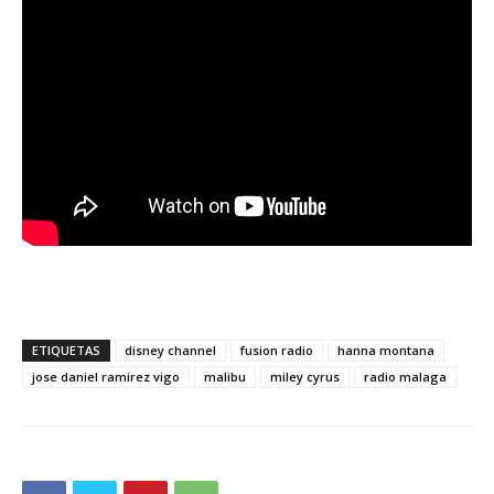
ETIQUETAS
disney channel
fusion radio
hanna montana
jose daniel ramirez vigo
malibu
miley cyrus
radio malaga