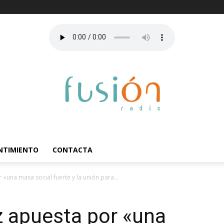
ENTIMIENTO
CONTACTA
«una masa social fuerte y la unión para...
z apuesta por «una