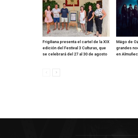
Frigiliana presenta el cartel de la XIX
Mägo de Oz
edición del Festival 3 Culturas, que
grandes no
se celebrará del 27 al 30 de agosto
en Almuñec