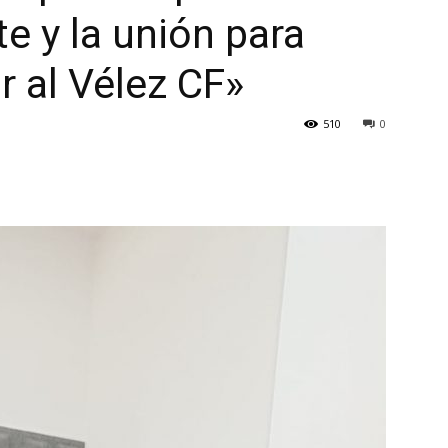
e y la unión para
r al Vélez CF»
510
0