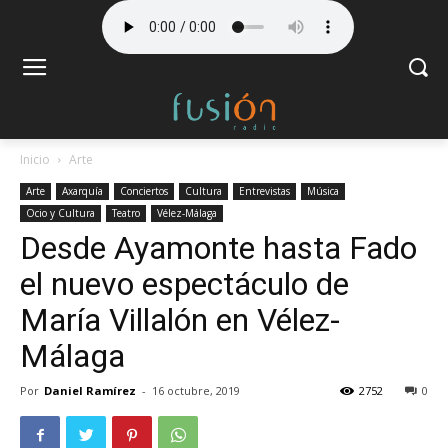
Inicio
Arte
Arte
Axarquía
Conciertos
Cultura
Entrevistas
Música
Ocio y Cultura
Teatro
Vélez-Málaga
Desde Ayamonte hasta Fado
el nuevo espectáculo de
María Villalón en Vélez-
Málaga
Por
Daniel Ramírez
-
16 octubre, 2019
2752
0