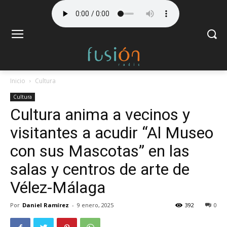
Inicio
Cultura
Cultura
Cultura anima a vecinos y
visitantes a acudir “Al Museo
con sus Mascotas” en las
salas y centros de arte de
Vélez-Málaga
Por
Daniel Ramírez
-
9 enero, 2025
392
0