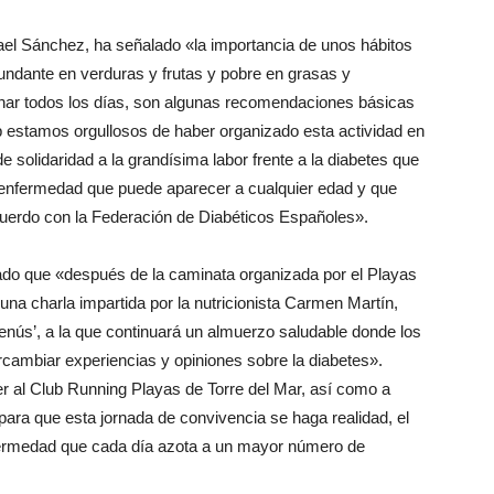
afael Sánchez, ha señalado «la importancia de unos hábitos
undante en verduras y frutas y pobre en grasas y
inar todos los días, son algunas recomendaciones básicas
b estamos orgullosos de haber organizado esta actividad en
de solidaridad a la grandísima labor frente a la diabetes que
enfermedad que puede aparecer a cualquier edad y que
cuerdo con la Federación de Diabéticos Españoles».
ado que «después de la caminata organizada por el Playas
 una charla impartida por la nutricionista Carmen Martín,
 menús’, a la que continuará un almuerzo saludable donde los
rcambiar experiencias y opiniones sobre la diabetes».
 al Club Running Playas de Torre del Mar, así como a
ara que esta jornada de convivencia se haga realidad, el
enfermedad que cada día azota a un mayor número de