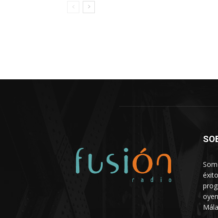
SO
Somo
éxit
prog
oyen
Mála