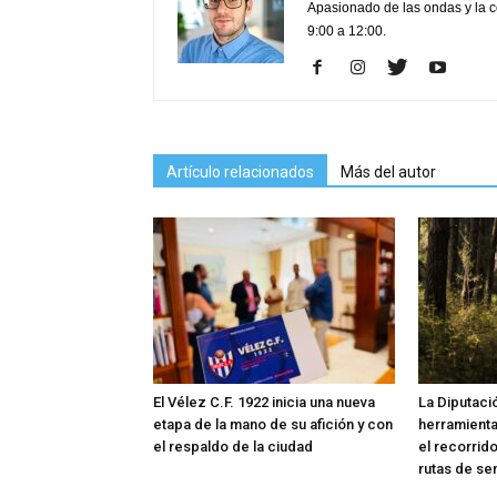
Apasionado de las ondas y la 
9:00 a 12:00.
Artículo relacionados
Más del autor
El Vélez C.F. 1922 inicia una nueva
La Diputaci
etapa de la mano de su afición y con
herramienta 
el respaldo de la ciudad
el recorrid
rutas de se