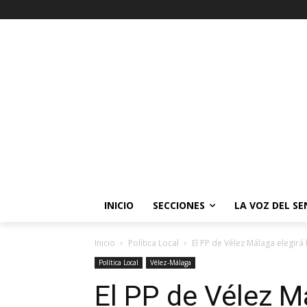
INICIO
SECCIONES
LA VOZ DEL S
Inicio
Política Local
El PP de Vélez Málaga elegirá
Política Local
Vélez-Málaga
El PP de Vélez Má