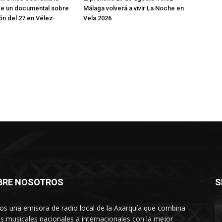
de un documental sobre
Málaga volverá a vivir La Noche en
ón del 27 en Vélez-
Vela 2026
BRE NOSOTROS
S
s una emisora de radio local de la Axarquía que combina
os musicales nacionales a internacionales con la mejor