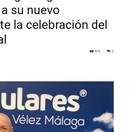
a su nuevo
te la celebración del
al
971
0