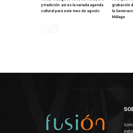
y tradición: así es la variada agenda
grabación 
cultural para este mes de agosto
la Generaci
Málaga
SO
Somo
éxit