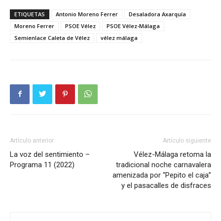
ETIQUETAS
Antonio Moreno Ferrer
Desaladora Axarquía
Moreno Ferrer
PSOE Vélez
PSOE Vélez-Málaga
Semienlace Caleta de Vélez
vélez málaga
Artículo anterior
Artículo siguiente
La voz del sentimiento –
Vélez-Málaga retoma la
Programa 11 (2022)
tradicional noche carnavalera
amenizada por “Pepito el caja”
y el pasacalles de disfraces