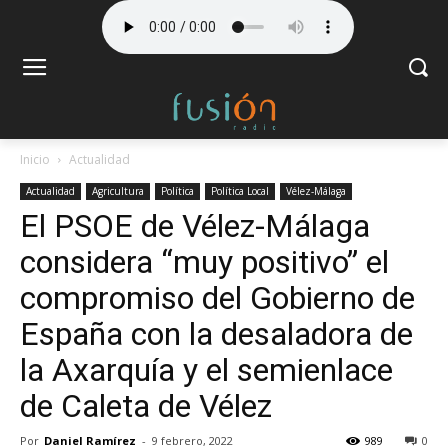
Inicio
Actualidad
Actualidad
Agricultura
Política
Política Local
Vélez-Málaga
El PSOE de Vélez-Málaga
considera “muy positivo” el
compromiso del Gobierno de
España con la desaladora de
la Axarquía y el semienlace
de Caleta de Vélez
Por
Daniel Ramírez
-
9 febrero, 2022
989
0