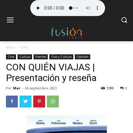
Inicio
Cine
Cine
Cultura
Eventos
Ocio y Cultura
Opinión
CON QUIÉN VIAJAS |
Presentación y reseña
Por
Mar
-
24 septiembre, 2021
1399
0