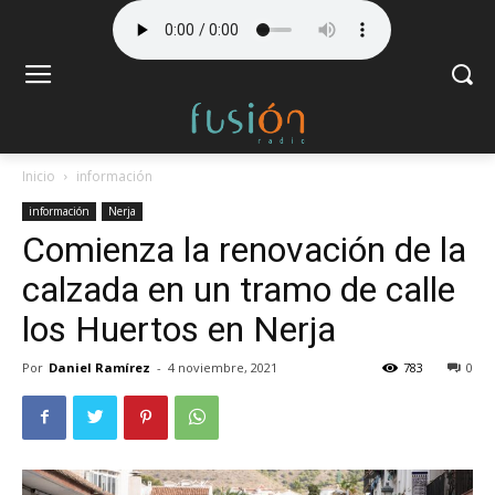
Inicio
información
información
Nerja
Comienza la renovación de la
calzada en un tramo de calle
los Huertos en Nerja
Por
Daniel Ramírez
-
4 noviembre, 2021
783
0