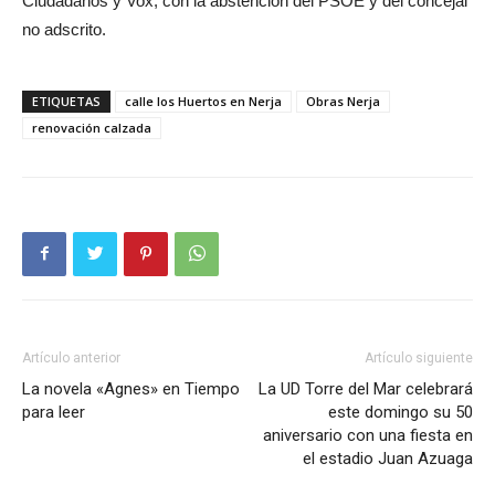
Ciudadanos y Vox, con la abstención del PSOE y del concejal
no adscrito.
ETIQUETAS
calle los Huertos en Nerja
Obras Nerja
renovación calzada
Artículo anterior
Artículo siguiente
La novela «Agnes» en Tiempo
La UD Torre del Mar celebrará
para leer
este domingo su 50
aniversario con una fiesta en
el estadio Juan Azuaga