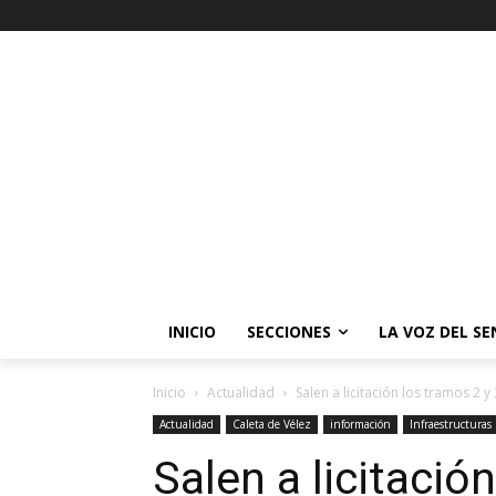
INICIO
SECCIONES
LA VOZ DEL S
Inicio
Actualidad
Salen a licitación los tramos 2 y 
Actualidad
Caleta de Vélez
información
Infraestructuras
Salen a licitació