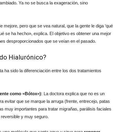
 cambiado. Ya no se busca la exageración, sino
 mejore, pero que se vea natural, que la gente le diga ‘qué
qué se ha hecho»
, explica. El objetivo es obtener una mejor
es desproporcionados que se veían en el pasado.
ido Hialurónico?
a ha sido la diferenciación entre los dos tratamientos
ente como «Bótox»):
La doctora explica que no es un
a evitar que se marque la arruga (frente, entrecejo, patas
s muy importantes para tratar migrañas, parálisis faciales
 reversible y muy seguro.
Es una molécula que capta agua y sirve para
reponer