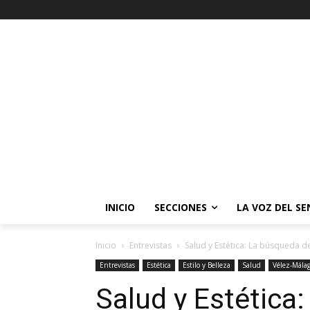
INICIO
SECCIONES
LA VOZ DEL S
Inicio
Entrevistas
Salud y Estética: La búsqueda de 
Entrevistas
Estética
Estilo y Belleza
Salud
Vélez-Mála
Salud y Estética