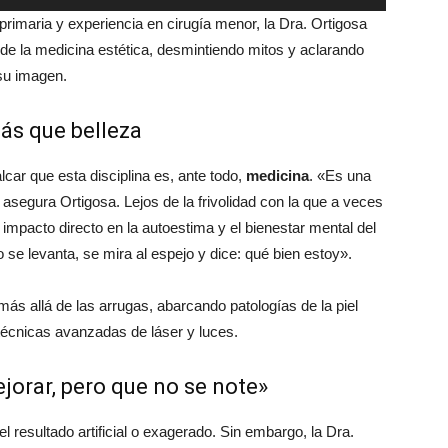
las
imaria y experiencia en cirugía menor, la Dra. Ortigosa
teclas
 de la medicina estética, desmintiendo mitos y aclarando
de
su imagen.
flecha
arriba/abajo
ás que belleza
para
aumentar
lcar que esta disciplina es, ante todo,
medicina
.
«Es una
o
, asegura Ortigosa. Lejos de la frivolidad con la que a veces
disminuir
n impacto directo en la autoestima y el bienestar mental del
el
 se levanta, se mira al espejo y dice: qué bien estoy»
.
volumen.
s allá de las arrugas, abarcando patologías de la piel
técnicas avanzadas de láser y luces.
jorar, pero que no se note»
 resultado artificial o exagerado. Sin embargo, la Dra.