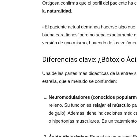
Ortigosa confirma que el perfil del paciente ha
la
naturalidad
.
«El paciente actual demanda hacerse algo que le
buena cara tienes’ pero no sepa exactamente 
versión de uno mismo, huyendo de los volúmen
Diferencias clave: ¿Bótox o Ác
Una de las partes más didácticas de la entrevist
estrella, que a menudo se confunden:
Neuromoduladores (conocidos popularm
relleno. Su función es
relajar el músculo
par
de gallo). Además, tiene indicaciones médica
o hipertonías musculares. Es un tratamiento
Ácido Hialurónico:
Este sí es un relleno. 