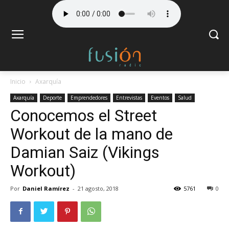
Inicio
Axarquía
Axarquía
Deporte
Emprendedores
Entrevistas
Eventos
Salud
Conocemos el Street
Workout de la mano de
Damian Saiz (Vikings
Workout)
Por
Daniel Ramírez
-
21 agosto, 2018
5761
0