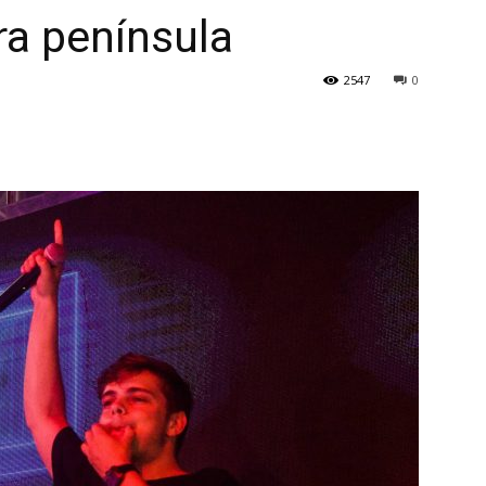
ra península
2547
0