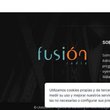
SO
Somo
éxit
prog
oyen
Mála
Depa
Utilizamos cookies propias y de terce
medir su uso y mejorar nuestros servi
las no necesarias o configurar sus pr
© UNIMEDIOS - Agencia de Marketing en Vélez-Málaga