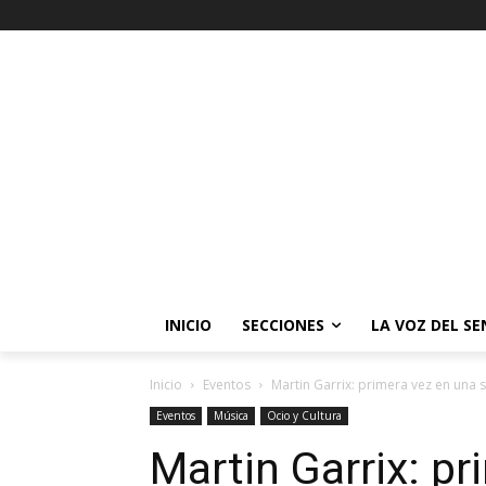
INICIO
SECCIONES
LA VOZ DEL S
Inicio
Eventos
Martin Garrix: primera vez en una 
Eventos
Música
Ocio y Cultura
Martin Garrix: pr