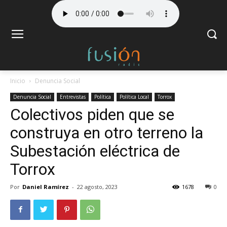
Inicio
Denuncia Social
Denuncia Social
Entrevistas
Política
Política Local
Torrox
Colectivos piden que se
construya en otro terreno la
Subestación eléctrica de
Torrox
Por
Daniel Ramírez
-
22 agosto, 2023
1678
0