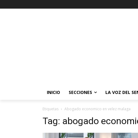
INICIO
SECCIONES
LA VOZ DEL S
Etiquetas
Abogado economico en velez malaga
Tag:
abogado economic