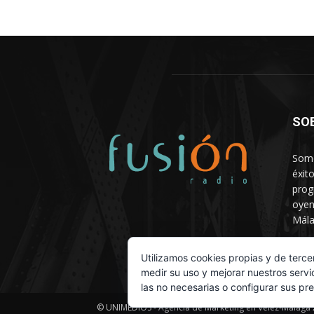
SO
Somo
éxit
prog
oyen
Mála
Depa
Utilizamos cookies propias y de terce
medir su uso y mejorar nuestros servi
las no necesarias o configurar sus pr
© UNIMEDIOS - Agencia de Marketing en Vélez-Málaga