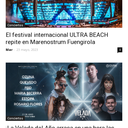
Conciertos
El festival internacional ULTRA BEACH
repite en Marenostrum Fuengirola
Mar
-
23 mayo, 2023
0
Conciertos
¡La Velada del Año arrasa en una hora las