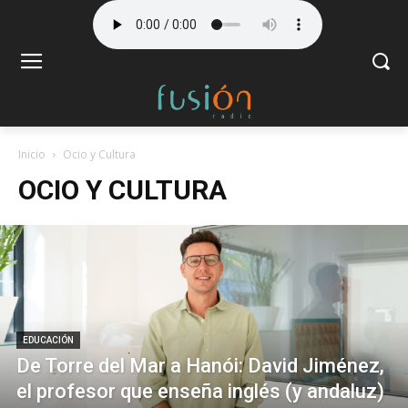
Inicio
Ocio y Cultura
OCIO Y CULTURA
EDUCACIÓN
De Torre del Mar a Hanói: David Jiménez,
el profesor que enseña inglés (y andaluz)