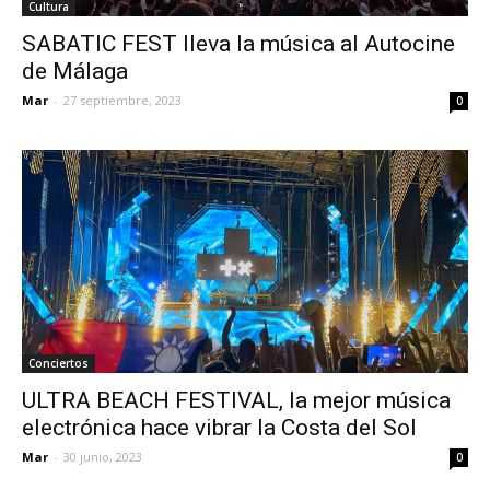
Cultura
SABATIC FEST lleva la música al Autocine
de Málaga
Mar
-
27 septiembre, 2023
0
Conciertos
ULTRA BEACH FESTIVAL, la mejor música
electrónica hace vibrar la Costa del Sol
Mar
-
30 junio, 2023
0