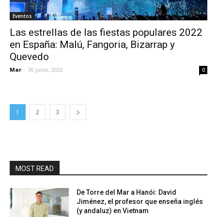
Eventos
Las estrellas de las fiestas populares 2022
en España: Malú, Fangoria, Bizarrap y
Quevedo
Mar
-
30 junio, 2022
0
1
2
3
MOST READ
De Torre del Mar a Hanói: David
Jiménez, el profesor que enseña inglés
(y andaluz) en Vietnam