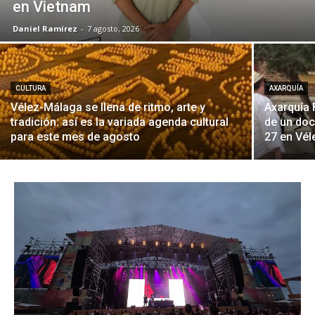
en Vietnam
Daniel Ramírez
-
7 agosto, 2026
CULTURA
AXARQUÍA
Vélez-Málaga se llena de ritmo, arte y
Axarquía 
tradición: así es la variada agenda cultural
de un doc
para este mes de agosto
27 en Vé