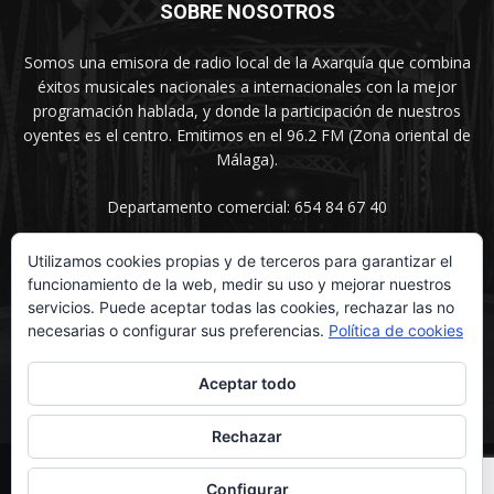
SOBRE NOSOTROS
Somos una emisora de radio local de la Axarquía que combina
éxitos musicales nacionales a internacionales con la mejor
programación hablada, y donde la participación de nuestros
oyentes es el centro. Emitimos en el 96.2 FM (Zona oriental de
Málaga).
Departamento comercial: 654 84 67 40
Utilizamos cookies propias y de terceros para garantizar el
funcionamiento de la web, medir su uso y mejorar nuestros
SÍGUENOS
servicios. Puede aceptar todas las cookies, rechazar las no
necesarias o configurar sus preferencias.
Política de cookies
Aceptar todo
Rechazar
© UNIMEDIOS - Agencia de Marketing en Vélez-Málaga 2026
Configurar