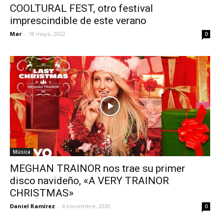
COOLTURAL FEST, otro festival
imprescindible de este verano
Mar
-
18 mayo, 2022
0
Música
MEGHAN TRAINOR nos trae su primer
disco navideño, «A VERY TRAINOR
CHRISTMAS»
Daniel Ramírez
-
4 noviembre, 2020
0