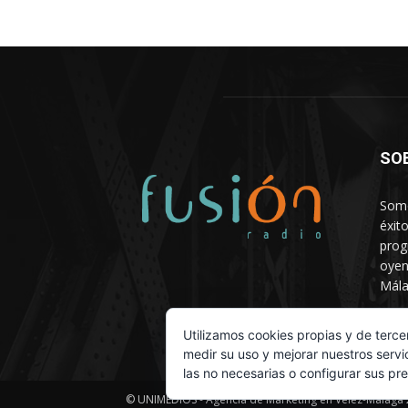
SO
Somo
éxit
prog
oyen
Mála
Depa
Utilizamos cookies propias y de terce
medir su uso y mejorar nuestros servi
las no necesarias o configurar sus pr
© UNIMEDIOS - Agencia de Marketing en Vélez-Málaga