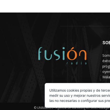
SO
Somo
éxit
prog
oyen
Mála
Depa
Utilizamos cookies propias y de terce
medir su uso y mejorar nuestros servi
las no necesarias o configurar sus pr
© UNIMEDIOS - Agencia de Marketing en Vélez-Málaga