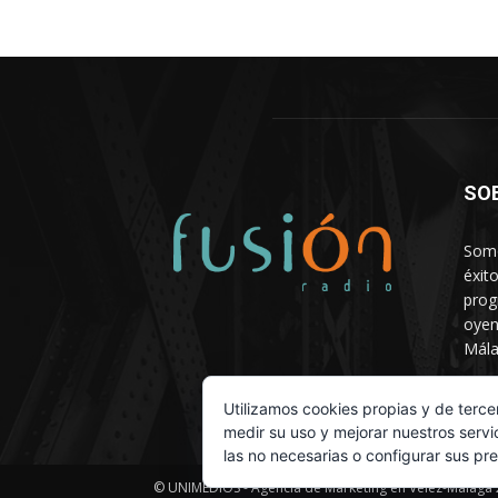
SO
Somo
éxit
prog
oyen
Mála
Depa
Utilizamos cookies propias y de terce
medir su uso y mejorar nuestros servi
las no necesarias o configurar sus pr
© UNIMEDIOS - Agencia de Marketing en Vélez-Málaga