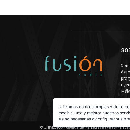
SO
Somo
éxit
prog
oyen
Mála
Depa
Utilizamos cookies propias y de terce
medir su uso y mejorar nuestros servi
las no necesarias o configurar sus pr
© UNIMEDIOS - Agencia de Marketing en Vélez-Málaga