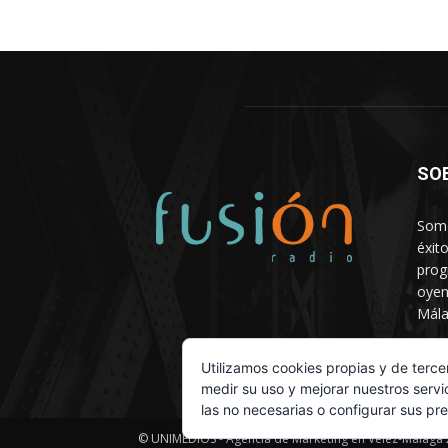
SO
Somo
éxit
prog
oyen
Mála
Depa
Utilizamos cookies propias y de terce
medir su uso y mejorar nuestros servi
las no necesarias o configurar sus pr
© UNIMEDIOS - Agencia de Marketing en Vélez-Málaga