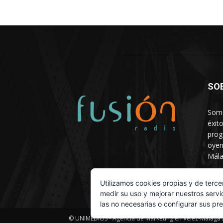
SO
Somo
éxit
prog
oyen
Mála
Depa
Utilizamos cookies propias y de terce
medir su uso y mejorar nuestros servi
las no necesarias o configurar sus pr
© UNIMEDIOS - Agencia de Marketing en Vélez-Málaga