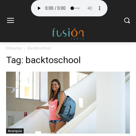
Etiquetas
Backtoschool
Tag:
backtoschool
Axarquía