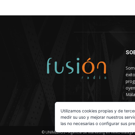
SO
Somo
éxit
prog
oyen
Mála
Depa
Utilizamos cookies propias y de terce
medir su uso y mejorar nuestros servi
las no necesarias o configurar sus pr
© UNIMEDIOS - Agencia de Marketing en Vélez-Málaga