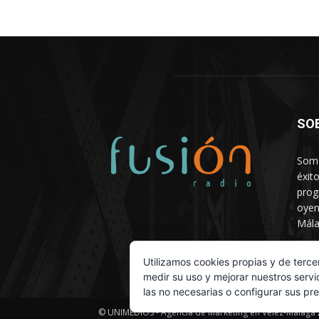
SO
Somo
éxit
prog
oyen
Mála
Depa
Utilizamos cookies propias y de terce
medir su uso y mejorar nuestros servi
las no necesarias o configurar sus pr
© UNIMEDIOS - Agencia de Marketing en Vélez-Málaga