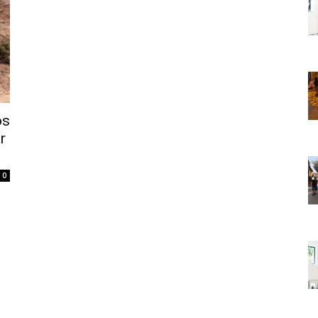
os
r
0