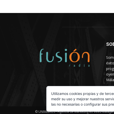
SO
Somo
éxit
prog
oyen
Mála
Depa
Utilizamos cookies propias y de terce
medir su uso y mejorar nuestros servi
las no necesarias o configurar sus pr
© UNIMEDIOS - Agencia de Marketing en Vélez-Málaga