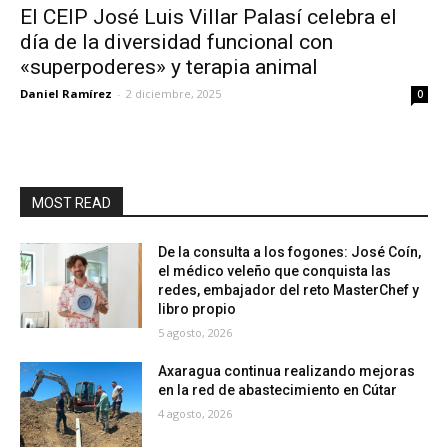
El CEIP José Luis Villar Palasí celebra el
día de la diversidad funcional con
«superpoderes» y terapia animal
Daniel Ramírez
-
2 diciembre, 2025
0
MOST READ
De la consulta a los fogones: José Coín,
el médico veleño que conquista las
redes, embajador del reto MasterChef y
libro propio
5 agosto, 2026
Axaragua continua realizando mejoras
en la red de abastecimiento en Cútar
4 agosto, 2026