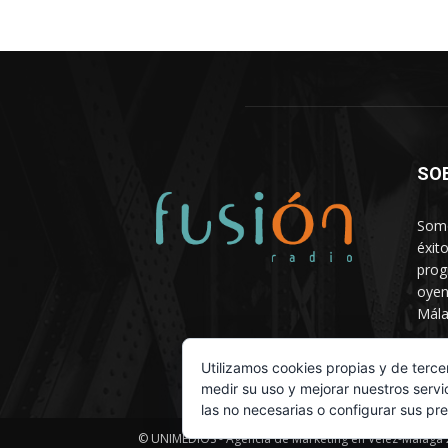
SO
Somo
éxit
prog
oyen
Mála
Depa
Utilizamos cookies propias y de terce
medir su uso y mejorar nuestros servi
las no necesarias o configurar sus pr
© UNIMEDIOS - Agencia de Marketing en Vélez-Málaga