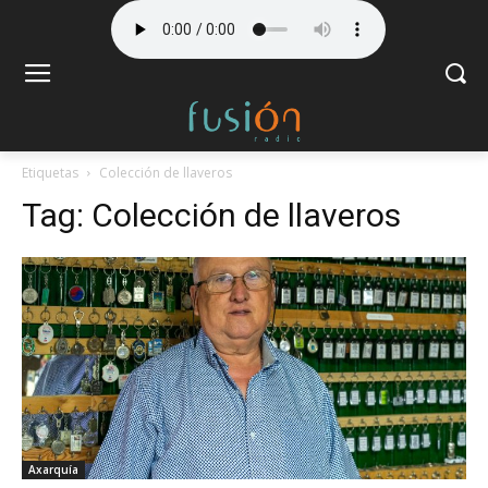
Etiquetas
Colección de llaveros
Tag:
Colección de llaveros
Axarquía