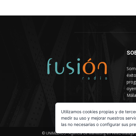
SO
Somo
éxit
prog
oyen
Mála
Depa
Utilizamos cookies propias y de terce
medir su uso y mejorar nuestros servi
las no necesarias o configurar sus pr
© UNIMEDIOS - Agencia de Marketing en Vélez-Málaga