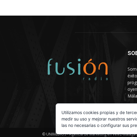
SO
Somo
éxit
prog
oyen
Mála
Depa
Utilizamos cookies propias y de terce
medir su uso y mejorar nuestros servi
las no necesarias o configurar sus pr
© UNIMEDIOS - Agencia de Marketing en Vélez-Málaga