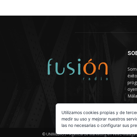
SO
Somo
éxit
prog
oyen
Mála
Depa
Utilizamos cookies propias y de terce
medir su uso y mejorar nuestros servi
las no necesarias o configurar sus pr
© UNIMEDIOS - Agencia de Marketing en Vélez-Málaga