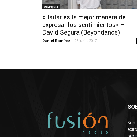
Axarquía
«Bailar es la mejor manera de
expresar los sentimientos» –
David Segura (Beyondance)
Daniel Ramírez
-
26 junio, 2017
SO
Somo
éxit
prog