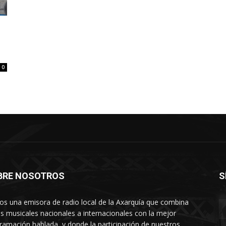
0
BRE NOSOTROS
S
s una emisora de radio local de la Axarquía que combina
os musicales nacionales a internacionales con la mejor
ramación hablada, y donde la participación de nuestros