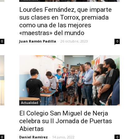
Lourdes Fernández, que imparte
sus clases en Torrox, premiada
como una de las mejores
«maestras» del mundo
Juan Ramón Padilla
-
26 octubre, 2023
0
0
Actualidad
El Colegio San Miguel de Nerja
celebra su II Jornada de Puertas
Abiertas
Daniel Ramírez
-
14 junio, 2022
0
0