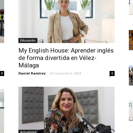
Educación
My English House: Aprender inglés
de forma divertida en Vélez-
Málaga
Daniel Ramírez
-
26 noviembre, 2024
0
0
Actualidad