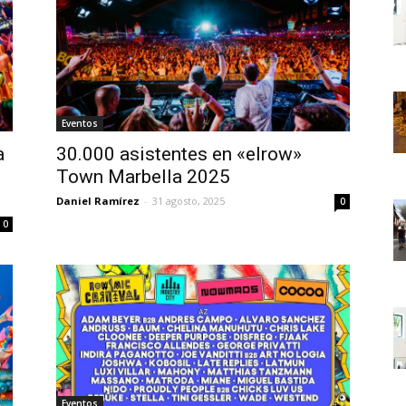
Eventos
a
30.000 asistentes en «elrow»
Town Marbella 2025
Daniel Ramírez
-
31 agosto, 2025
0
0
Eventos