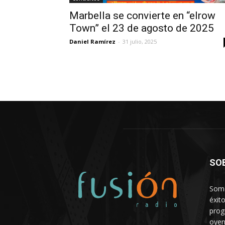
Marbella se convierte en “elrow
Town” el 23 de agosto de 2025
Daniel Ramírez
-
31 julio, 2025
SO
Somo
éxit
prog
oyen