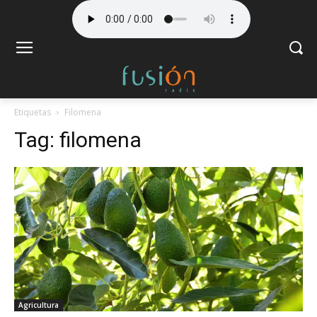
Etiquetas
Filomena
Tag:
filomena
Agricultura