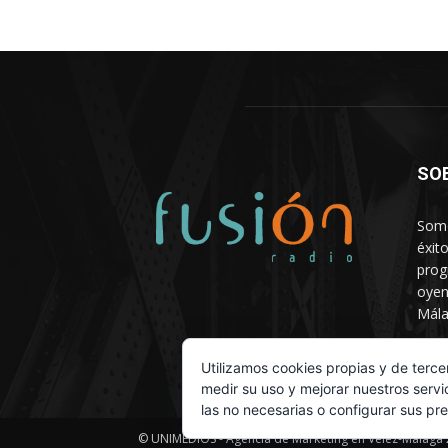
SO
Somo
éxit
prog
oyen
Mála
Depa
Utilizamos cookies propias y de terce
medir su uso y mejorar nuestros servi
las no necesarias o configurar sus pr
© UNIMEDIOS - Agencia de Marketing en Vélez-Málaga