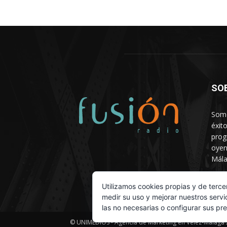
SO
Somo
éxit
prog
oyen
Mála
Depa
Utilizamos cookies propias y de terce
medir su uso y mejorar nuestros servi
las no necesarias o configurar sus pr
© UNIMEDIOS - Agencia de Marketing en Vélez-Málaga