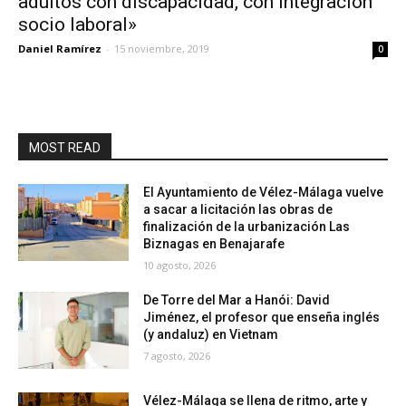
adultos con discapacidad, con integración
socio laboral»
Daniel Ramírez
-
15 noviembre, 2019
0
MOST READ
El Ayuntamiento de Vélez-Málaga vuelve
a sacar a licitación las obras de
finalización de la urbanización Las
Biznagas en Benajarafe
10 agosto, 2026
De Torre del Mar a Hanói: David
Jiménez, el profesor que enseña inglés
(y andaluz) en Vietnam
7 agosto, 2026
Vélez-Málaga se llena de ritmo, arte y