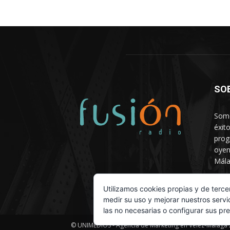
SO
Somo
éxit
prog
oyen
Mála
Depa
Utilizamos cookies propias y de terce
medir su uso y mejorar nuestros servi
las no necesarias o configurar sus pr
© UNIMEDIOS - Agencia de Marketing en Vélez-Málaga