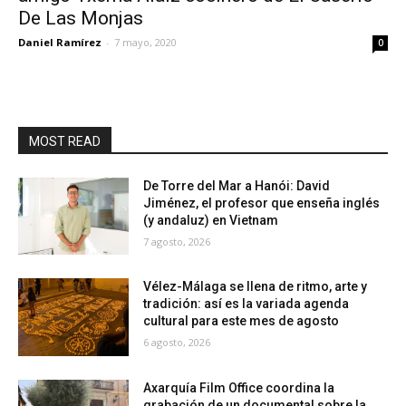
De Las Monjas
Daniel Ramírez
-
7 mayo, 2020
0
MOST READ
De Torre del Mar a Hanói: David
Jiménez, el profesor que enseña inglés
(y andaluz) en Vietnam
7 agosto, 2026
Vélez-Málaga se llena de ritmo, arte y
tradición: así es la variada agenda
cultural para este mes de agosto
6 agosto, 2026
Axarquía Film Office coordina la
grabación de un documental sobre la